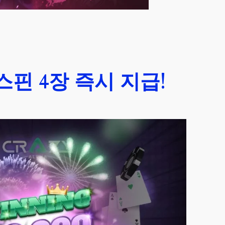
핀 4장 즉시 지급!