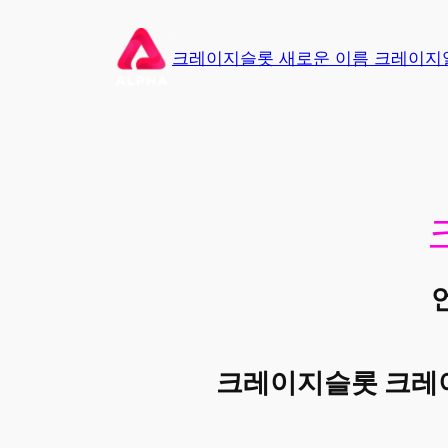
콘
텐
크레이지슬롯 새로운 이름 크레이지
츠
로
바
로
가
기
크레이지슬롯 크레이