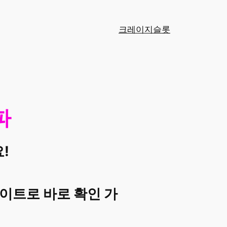
크레이지슬롯
파
!
이트로 바로 확인 가