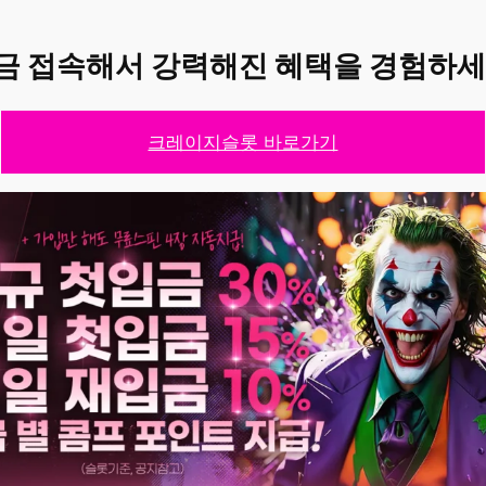
금 접속해서 강력해진 혜택을 경험하세
크레이지슬롯 바로가기